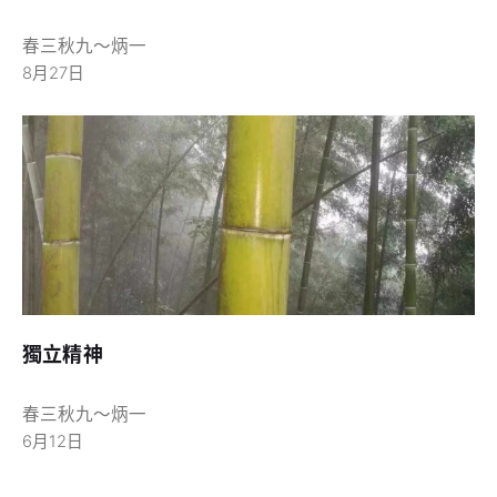
春三秋九～炳一
8月27日
獨立精神
春三秋九～炳一
6月12日