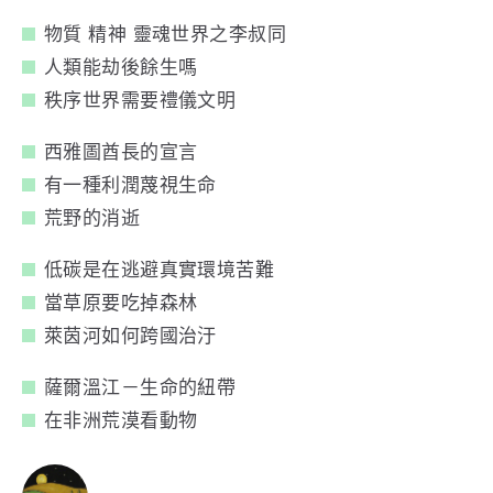
物質 精神 靈魂世界之李叔同
人類能劫後餘生嗎
秩序世界需要禮儀文明
西雅圖酋長的宣言
有一種利潤蔑視生命
荒野的消逝
低碳是在逃避真實環境苦難
當草原要吃掉森林
萊茵河如何跨國治汙
薩爾溫江－生命的紐帶
在非洲荒漠看動物