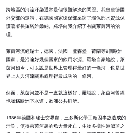
跨地區的河流汙染通常是個很難解決的問題。我曾應德國
外交部的邀請，在德國國家環保部采訪了環保部水資源保
護署署長羅塔維爾納。羅塔向我介紹了有關萊茵河的治
理。
萊茵河流經瑞士，德國，法國，盧森堡，荷蘭等9個歐洲
國家，是沿途好幾個國家的飲用水源。羅塔自豪地說，萊
茵河如今，可以說是世界上管理得最好的一條河，也是世
界上人與河流關系處理得最成功的一條河。
然而，萊茵河並不是一直就這樣好，羅塔說，萊茵河曾經
也號稱歐洲下水道，歐洲公共廁所。
1986年德國和瑞士交界處，三多斯化學工廠因事故造成的
汙染，使得萊茵河裏的魚大量死亡，生物多樣性遭滅頂之