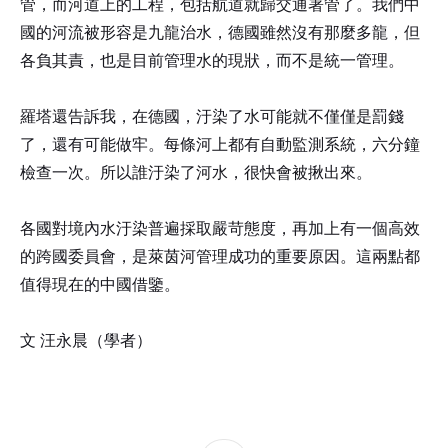
管，而河道上的工程，包括航道就歸交通署管了。我們中
國的河流被形容是九龍治水，德國雖然沒有那麼多龍，但
各負其責，也是目前管理水的現狀，而不是統一管理。
羅塔還告訴我，在德國，汙染了水可能就不僅僅是罰錢
了，還有可能做牢。每條河上都有自動監測系統，六分鐘
檢查一次。所以誰汙染了河水，很快會被揪出來。
各國對境內水汙染普遍採取嚴苛態度，再加上有一個高效
的跨國委員會，是萊茵河管理成功的重要原因。這兩點都
值得現在的中國借鑒。
文 汪永晨（學者）