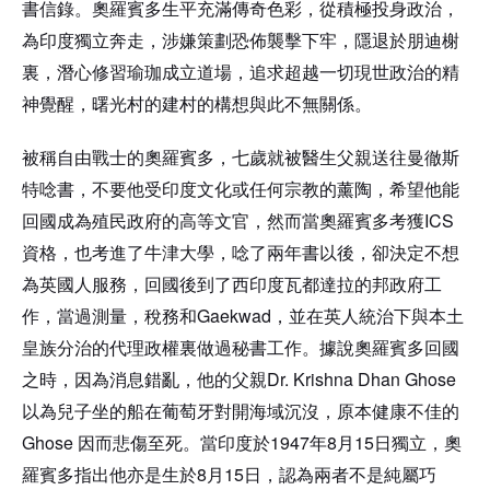
書信錄。奧羅賓多生平充滿傳奇色彩，從積極投身政治，
為印度獨立奔走，涉嫌策劃恐佈襲擊下牢，隱退於朋迪榭
裏，潛心修習瑜珈成立道場，追求超越一切現世政治的精
神覺醒，曙光村的建村的構想與此不無關係。
被稱自由戰士
的奧羅賓多，七歲就被醫生父親送往曼徹斯
特唸書，不要他受印度文化或任何宗教的薰陶，希望他能
ICS
回國成為殖民政府的高等文官，
然而當奧羅賓多考獲
資格，也考進了牛津大學，唸了兩年書以後，卻決定不想
為英國人服務，回國後到了西印度瓦都達拉
的邦政府工
Gaekwad，並在
作，當過測量，稅務和
英人統治下與本土
皇族分治的代理政權裏做過秘書工作。據說奧羅賓多回國
Dr. Krishna Dhan Ghose
之時，因為消息錯亂，他的父親
以為兒子坐的船在葡萄牙對開海域沉沒，原本健康不佳的
Ghose
1947
8
15
因而悲傷至死。當印度於
年
月
日獨立，奧
8
15
羅賓多指出他亦是生於
月
日，認為兩者不是純屬巧