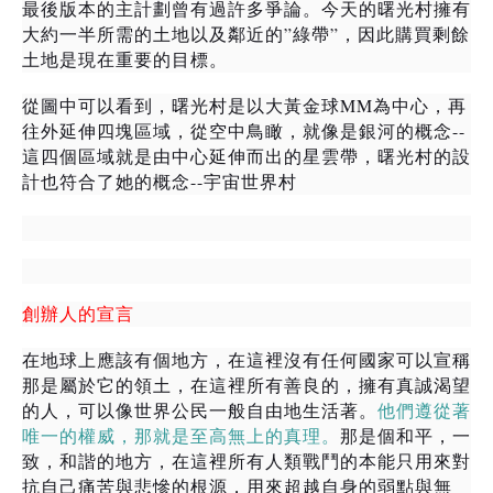
最後版本的主計劃
曾有過許多爭論。今天的曙光村擁有
”
”
大約一半所需的土地以及鄰近的
綠帶
，因此購買剩餘
土地是現在重要的目標。
MM
從圖中可以看到，曙光村是以大黃金球
為中心，再
--
往外延伸四塊區域，從空中鳥瞰，就像是銀河的概念
這四個區域就是由中心延伸而出的星雲帶，曙光村的設
--
計也符合了她的概念
宇宙世界村
創辦人的宣言
在地球上應該有個地方，在這裡沒有任何國家可以宣稱
那是屬於它的領土，在這裡所有善良的，擁有真誠渴望
的人，可以像世界公民一般自由地生活著。
他們遵從著
唯一的權威，那就是至高無上的真理。
那是個和平，一
致，和諧的地方，在這裡所有人類戰鬥的本能只用來對
抗自己痛苦與悲慘的根源，用來超越自身的弱點與無