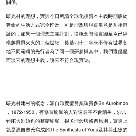
關係。
曙光村的理想，實與今日所謂全球化後資本主義時期疲於
奔命的生活方式完全悖反，可是理想與現實畢竟是互相辨
証的，如果一個理想主義計劃，從概念階段實踐至今已經
橫越風風火火的二個世紀，奠基四十二年來不停有世界各
地不同範疇的先行者為了同一個夢參與其中，我們還侃侃
而談它的理想主義，說它不符合現實嗎。
Sri Aurobindo
曙光村建村的概念，源自印度聖哲奧羅賓多
，1872-1950
，有修習瑜珈的人對這名字不會陌生，沙吉
難陀大師
始創的整體瑜珈
，很多理念與修習原則，實際上
The Synthesis of Yoga
就是源自奧氏
寫成的
及其與生徒的