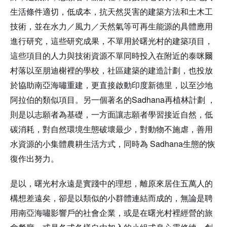
生活條件適切，低成本，抗天然災害的建築方法和土木工
技術，並在水力／風力／天然氣等可再生能源的具體應用
進行研究，這些研究成果，不單用於曙光村的建築項目，
這些項目的人力與技術資源不單同時投入在附近的泰咪爾
村落以至朋迪榭裡的學校，社區建築的建造計劃，也投放
於協助南亞海嘯重建，更直接啟動印度新德里，以至沙地
Sadhana
阿拉伯的類似項目。另一個著名的
再植林計劃
，
則是以志願者為基礎，一方面讓志願者學習接近自然，低
碳消耗，對自然環境生態破壞最少，對動物不施虐，善用
Sadhana
水資源的小集體農耕生活方式，同時為
生態的恢
復作出努力。
是以，曙光村永遠是實踐中的理想，離原來居住五萬人的
構想差遠矣，卻是以類似的小群體連結而成的，無論是聘
用南亞海嘯影響戶的社會企業，或是在曙光村裡經營的旅