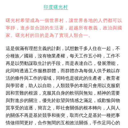
印度曙光村
曙光村希望成為一個世界村，讓世界各地的人們都可以
寧靜，進步並合諧的生活著，超越所有教義，政治與國
家。曙光村的目的是為了實現人類合一。
這是個滿有理想主義的計劃，試想數千多人住在一起，不
分種族／國籍，沒有物業產權，每天工作五小時，工作不
再是以勞動謀取生計的手段，而是表達自己，發展潛能，
此同時透過工作服務群體，而群體亦為每個人供予賴以存
活的條件與工作的場域，同時也是彼此的生產者，教育者
與學習者，助人以自助，人類競爭的本能只會用以克服窮
因和苦難的根源，克服其自身的軟弱與無知，精神的需要
與對進步的關注，優先於欲望與情感之滿足，或歡愉與物
質享受的追逐，簡言之，即社會關係的根本轉向，人與人
的關係不再是基於競爭和衝突，取而代之是基於一種把事
情做得間更好，合作無間的互相效法關係，手作足同心的