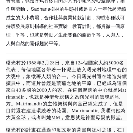
舍餐廳，或是各式各樣自由加入的小組式身心靈修練，創
Sadhana
作與勞動，
樹林的生態村或是自六十年代起陸續
成立的大小農場，合作社與農業貸款計劃，抑或各種以可
持續發展原則指導的社區實驗，教育計劃，都貫徹一個原
理，平等，也就是勞動／生產關係的趨於平等，人與人，
人與自然的關係趨於平等。
1968
2
28
124
5000
曙光村於
年
月
日，來自
個國家大約
名
代表，每個地區各帶著一抔泥土放入曙光村地理中心的
大甕中，象徵著人類的合一。今日曙光村還在建造持續
擴展中，而這片曾經是荒蕪之地的平原，已經成為這個
40
2000
Mat
來自
多國的
人的家。在這個聚落的中心就是
rimandir
，也就是神聖母親
稱之為曙光村的靈魂的地
Matrimandir
方。
的主體架構與內室
已經完成了，但是
Matrimandir,
目前還在建造環繞著的花園。
我暱稱她為
MM
大黃金球，或者叫她
，意思就是神聖母親的殿堂。
1
曙光村的計畫在通過印度政府的背書與認可之後，在