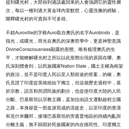
提到曙光村，大部份到過該處回來的人會強調它的靈性層
次，每以一種到過大黃金球
內室默想，心靈洗滌的經驗，
闡釋曙光村的可貴與不可多得。
Auroville
Auro
Aurobindo
不錯
的字根
取自奧氏的名字
，是
指光，或曙光，而光在奧氏的深奧哲學中，更是神聖意識
DivineConsciousness
顯露的形態。唯有梳理奧氏的生
平，才能瞭解曙光村之所以以此形態出現的原因在哪。奧
Nation State
氏深刻體會到，以民族國家
，國土主權為框架
的政治，並不是印度人民以至人類前途的答案，的確，奧
氏見證了印度從英殖統始下獨立，但這個歷史過程中，基
於宗教，語言和所謂民族的劃分，也促使印度大陸的人民
分斷。巴基斯坦以宗教立國，孟加拉
由語文運動啟程立國
之路，本身卻是一部血淚寫成的流徙史，以至印度的查漠
，
和克什米爾邦
接壤巴基斯坦的旁遮普地區
的持續內亂與
分離主義，無不歸因於民族國家的內在殖民性。印度獨立