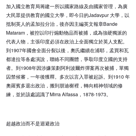
加入國立教育局
籌建一所以國家路線及由國家管理，為廣
Jadavpur
大民眾提供教育的國立大學，即今日的
大學，以
Bande
抵制英人的孟加拉分治，後亦因主編英文報章
Mataram
，被控以印行煽動物品而被捕，成為強硬獨派的
代表人物，主張印度必須在政治上全面獨立於英人支配。
1907
到
年國會全面分裂以後，奧氏繼續在浦耶，孟買和瓦
都達拉等各處演說，聯絡不同團體，爭取印度立國的支持
1908
者。到
年因涉嫌策劃阿利波爾炸彈案
再次被捕，單獨
1910
囚禁候審，一年後獲釋。多次以言入罪被起訴。到
年
奧羅賓多退出政治，搬到朋迪榭裡，轉向精神領域的修
Mirra Alfassa
1878-1973
練，並於該處認識了
，
。
超越政治而不是迴避政治