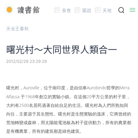
長卷
圖說
天地
天全王春秋
曙光村～大同世界人類合一
2012/02/29 23:29:29
曙光村，Auroville，位于南印度，是由信奉Aurobindo哲學的Mirra
Alfassa 于1968年創立的實驗小鎮。在這個20平方公里的村子里，
大約有2500名居民過著自給自足的生活。曙光村為人們所熟知與
向往，主要源于其生態性。曙光村是生態實驗的溫床，它將曾經的
荒地轉變成森林，用太陽能電池板為村子提供動力，所有的農業都
是有機農業，所有的建筑都是綠色建筑。