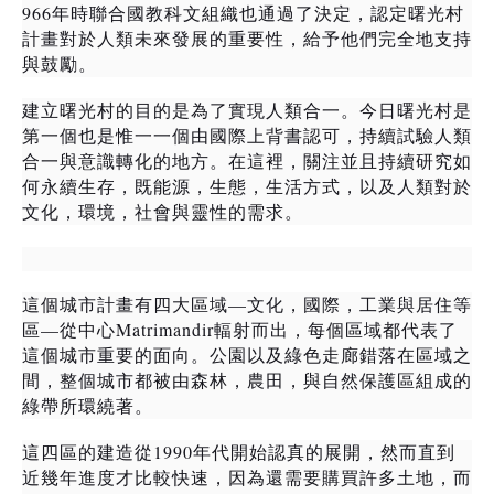
966
年時聯合國教科文組織
也通過了決定，認定曙光村
計畫對於人類未來發展的重要性，給予他們完全地支持
與鼓勵。
建立曙光村的目的是為了實現人類合一。今日曙光村是
第一個也是惟一一個由國際上背書認可，持續試驗人類
合一與意識轉化的地方。在這裡，關注並且持續研究如
，既
何永續生存
能源，生態，生活方式
，以及人類對於
文化，環境，社會與靈性的需求。
—
這個城市計畫有四大區域
文化，國際，工業與居住等
—
Matrimandir
區
從中心
輻射而出，每個區域都代表了
這個城市重要的面向。公園以及綠色走廊錯落在區域之
間，整個城市都被由森林，農田，與自然保護區組成的
綠帶所環繞著。
1990
這四區的建造從
年代開始認真的展開，然而直到
近幾年進度才比較快速，因為還需要購買許多土地，而