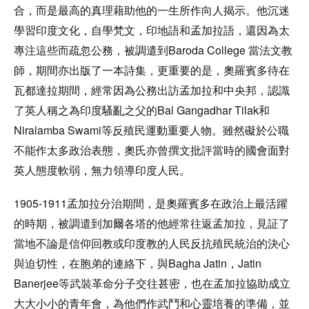
合，而是最高的真理藉助他的一生所作向人揭示。他沉迷
學習印度文化，自學梵文，印地語和孟加拉語，還因為太
Baroda College
專注這些而疏忽公務，被調遣到
當法文教
師，期間亦出版了一本詩集，更重要的是，奧羅賓多待在
瓦都達拉期間，經常因為公務出訪孟加拉和中央邦
，認識
Bal Gangadhar Tilak
了英人稱之為印度騷亂之父的
和
Niralamba Swami
等反殖民運動重要人物。
雖然礙於公職
不能作太多政治表態，奧氏亦曾撰文批評當時的國會面對
英人態度軟弱，無力領導印度人民。
1905-1911
孟加拉分治期間，
是奧羅賓多在政治上最活躍
的時期，被調遣到加爾各塔的他經常往返孟加拉，見証了
當地不論是信仰回教或印度教的人民反抗殖民統治的決心
Bagha Jatin
，
Jatin
與迫切性，在胞弟的連絡下，與
Banerjee
等武裝革命分子交往甚密，也在孟加拉協助成立
大大小小的青年會，為他們作武鬥和心靈培養的準備，並