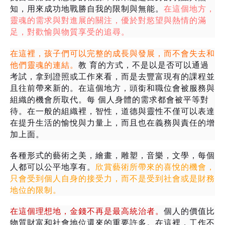
知，用來成功地戰勝自我的限制與無能。
在這個地方，
靈魂的需求與對進展的關注，優於對慾望與熱情的滿
足，對歡愉與物質享受的追尋。
在這裡，孩子們可以完整的成長與發展，而不會失去和
他們靈魂的連結。
教
育的方式，不是以是否可以通過
考試，拿到證照或工作來看，而是去豐富現有的課程並
且往前帶來新的。在這個地方，頭銜和職位會被服務與
組織的機會所取代。每
個人身體的需求都會被平等對
待。在一般的組織裡，智性，道德與靈性不僅可以表達
在提升生活的愉悅與力量上，而且也在義務與責任的增
加上面。
各種形式的藝術之美，繪畫，雕塑，音樂，文學，每個
人都可以公平地享有。
欣賞藝術所帶來的喜悅的機會，
只會受到個人自身的接受力，而不是受到社會或是財務
地位的限制。
在這個理想地，金錢不再是最高統治者。
個人的價值比
物質財富和社會地位還來的重要許多。在這裡，工作不