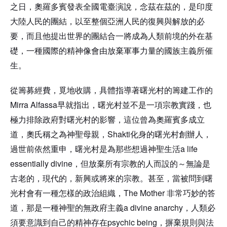
之日，奧羅多賓發表全國電臺演說，念茲在茲的，是印度
大陸人民的團結，以至整個亞洲人民的復興與解放的必
要，而且他提出世界的團結合一將成為人類前境的外在基
礎，一種國際的精神像會由放棄軍事力量的國族主義所催
生。
從籌募經費，覓地收購，具體指導著曙光村的籌建工作的
Mirra Alfassa
早就指出，曙光村並不是一項宗教實踐，也
極力排除政府對曙光村的影響，這位曾為奧羅賓多成立
Shakti
道，
奧氏稱之為神聖母親，
化身的曙光村創辦人，
a life
過世前依然重申，曙光村是為那些想過神聖生活
essentially divine，
但放棄所有宗教的人而設的～無論是
古老的，現代的，新興或將來的宗教。甚至，當被問到曙
The Mother
光村會有一種怎樣的政治組織，
非常巧妙的答
a divine anarchy
道，那是一種神聖的無政府主義
，人類必
psychic being
須要意識到自己的精神存在
，摒棄規則與法